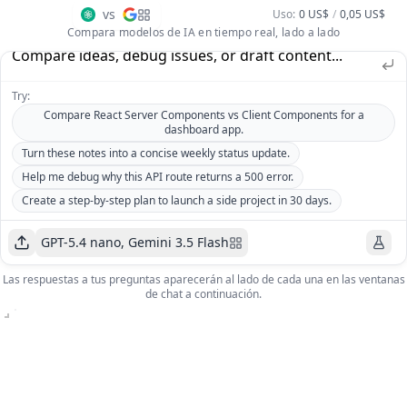
vs
Uso
:
0 US$
/
0,05 US$
Compara modelos de IA en tiempo real, lado a lado
Try:
Compare React Server Components vs Client Components for a
dashboard app.
Turn these notes into a concise weekly status update.
Help me debug why this API route returns a 500 error.
Create a step-by-step plan to launch a side project in 30 days.
GPT-5.4 nano, Gemini 3.5 Flash
GPT-
Las respuestas a tus preguntas aparecerán al lado de cada una en las ventanas
5.4
Gemini
de chat a continuación.
nano
3.5
Costo
:
$0
Costo
:
Flash
Precio
:
$0
0,73 US$
Por
Precio
:
millón de
5,25 US$
Por
tokens
millón de tokens
GPT-5.4 nano